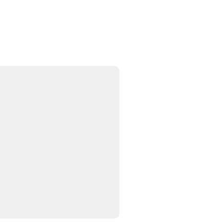
全国咨询
新闻资讯
联系我们
111 0000