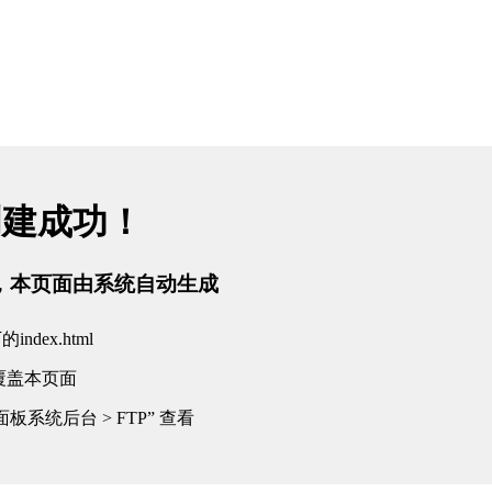
网站首页
关于我们
产品中心
行业应用
关于我们
专注于阀门研发定制生产