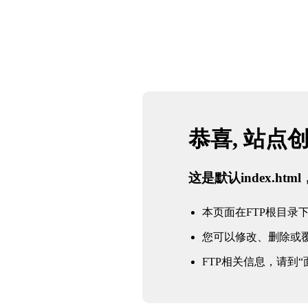
你好！欢迎访问k1体育 - 十年品牌 值得信赖！
网站地图
k1体育 - 十年品牌 值得信赖