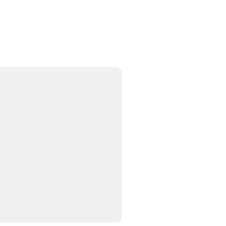
全国咨询
新闻资讯
联系我们
111 0000